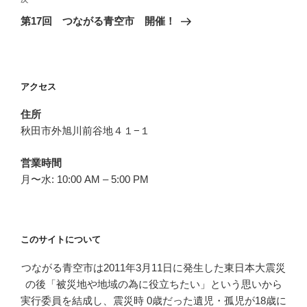
次
ゲ
の
第17回 つながる青空市 開催！
投
ー
稿
シ
ョ
アクセス
ン
住所
秋田市外旭川前谷地４１−１
営業時間
月〜水: 10:00 AM – 5:00 PM
このサイトについて
つながる青空市は2011年3月11日に発生した東日本大震災
の後「被災地や地域の為に役立ちたい」という思いから
実行委員を結成し、震災時 0歳だった遺児・孤児が18歳に