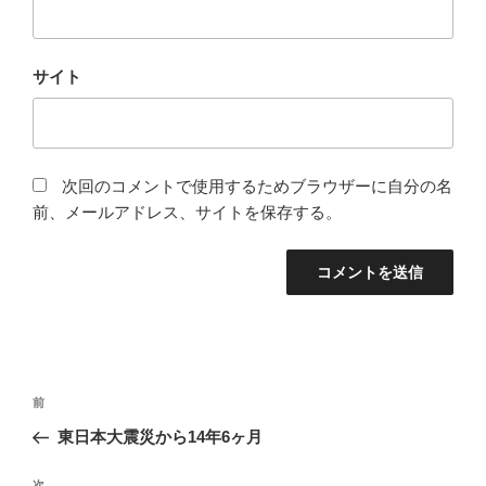
サイト
次回のコメントで使用するためブラウザーに自分の名
前、メールアドレス、サイトを保存する。
投
前
前
稿
の
東日本大震災から14年6ヶ月
ナ
投
ビ
稿
次