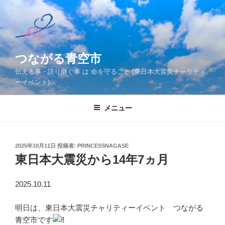
コ
ン
テ
ン
ツ
つながる青空市
へ
伝える事・語り継ぐ事 は 命を守ること (東日本大震災チャリティ
ス
ーイベント)
キ
ッ
メニュー
プ
投
2025年10月11日
投稿者:
PRINCESSNAGASE
稿
東日本大震災から14年7ヵ月
日:
2025.10.11
明日は、東日本大震災チャリティーイベント つながる
青空市です