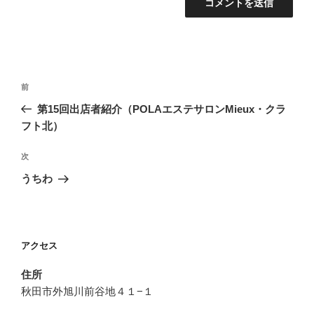
投
前
前
稿
の
第15回出店者紹介（POLAエステサロンMieux・クラ
ナ
投
フト北）
ビ
稿
ゲ
次
次
の
ー
うちわ
投
シ
稿
ョ
ン
アクセス
住所
秋田市外旭川前谷地４１−１