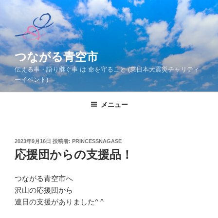
コ
ン
テ
ン
ツ
つながる青空市
へ
伝える事・語り継ぐ事 は 命を守ること (東日本大震災チャリティ
ス
ーイベント)
キ
ッ
メニュー
プ
投
2023年9月16日
投稿者:
PRINCESSNAGASE
稿
応援団からの支援品！
日:
つながる青空市へ
沢山の応援団から
連日の支援がありました^ ^