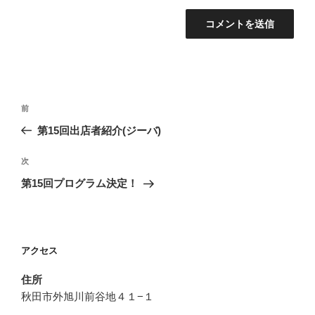
投
前
前
稿
の
第15回出店者紹介(ジーバ)
ナ
投
ビ
稿
次
次
ゲ
の
第15回プログラム決定！
投
ー
稿
シ
ョ
アクセス
ン
住所
秋田市外旭川前谷地４１−１