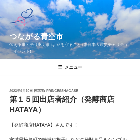
コ
ン
テ
ン
ツ
つながる青空市
へ
伝える事・語り継ぐ事 は 命を守ること (東日本大震災チャリティ
ス
ーイベント)
キ
ッ
メニュー
プ
投
2023年9月10日
投稿者:
PRINCESSNAGASE
稿
第１５回出店者紹介（発酵商店
日:
HATAYA）
【発酵商店HATAYA】さんです！
宮城県松島町で味噌や梅干しなどの発酵食品をシンプル