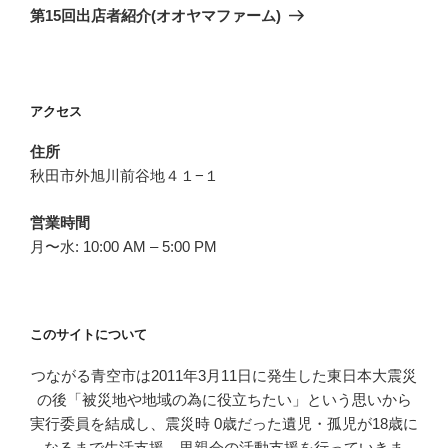
ゲ
の
第15回出店者紹介(オオヤマファーム)
投
ー
稿
シ
ョ
アクセス
ン
住所
秋田市外旭川前谷地４１−１
営業時間
月〜水: 10:00 AM – 5:00 PM
このサイトについて
つながる青空市は2011年3月11日に発生した東日本大震災
の後「被災地や地域の為に役立ちたい」という思いから
実行委員を結成し、震災時 0歳だった遺児・孤児が18歳に
なるまで生活支援、里親会の活動支援を行っていきま