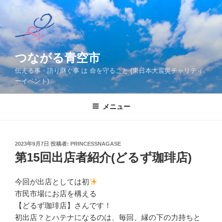
コ
ン
テ
ン
ツ
つながる青空市
へ
伝える事・語り継ぐ事 は 命を守ること (東日本大震災チャリティ
ス
ーイベント)
キ
ッ
メニュー
プ
投
2023年9月7日
投稿者:
PRINCESSNAGASE
稿
第15回出店者紹介(どるず珈琲店)
日:
今回が出店としては初
市民市場にお店を構える
【どるず珈琲店】さんです！
初出店？とハテナになるのは、毎回、縁の下の力持ちと