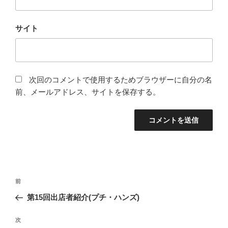
サイト
次回のコメントで使用するためブラウザーに自分の名
前、メールアドレス、サイトを保存する。
投
前
前
稿
の
第15回出店者紹介(プチ・ハンズ)
ナ
投
ビ
稿
次
次