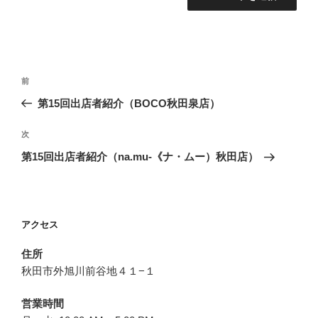
投
前
前
稿
の
第15回出店者紹介（BOCO秋田泉店）
ナ
投
ビ
稿
次
次
ゲ
の
第15回出店者紹介（na.mu-《ナ・ムー）秋田店）
投
ー
稿
シ
ョ
アクセス
ン
住所
秋田市外旭川前谷地４１−１
営業時間