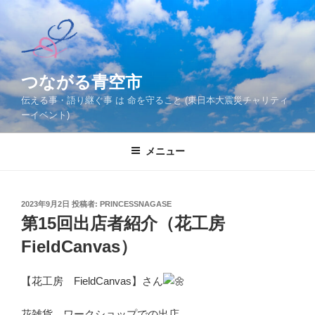
コ
ン
テ
ン
ツ
つながる青空市
へ
伝える事・語り継ぐ事 は 命を守ること (東日本大震災チャリティ
ス
ーイベント)
キ
ッ
メニュー
プ
投
2023年9月2日
投稿者:
PRINCESSNAGASE
稿
第15回出店者紹介（花工房
日:
FieldCanvas）
【花工房 FieldCanvas】さん
花雑貨、ワークショップでの出店