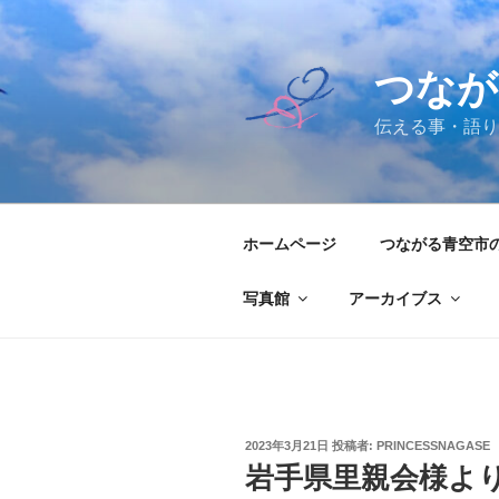
コ
ン
テ
つなが
ン
ツ
伝える事・語り
へ
ス
キ
ッ
ホームページ
つながる青空市
プ
写真館
アーカイブス
投
2023年3月21日
投稿者:
PRINCESSNAGASE
稿
岩手県里親会様よ
日: