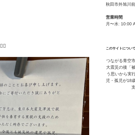
秋田市外旭川前
営業時間
月〜水: 10:00 A
このサイトについ
つながる青空市
大震災の後「
う思いから実行
児・孤児が18