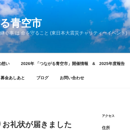
る青空市
継ぐ事 は 命を守ること (東日本大震災チャリティーイベント)
の想い
2026年 「つながる青空市」開催情報 & 2025年度報告
募金あしあと
ブログ
お問い合わせ
アクセス
りお礼状が届きました
住所