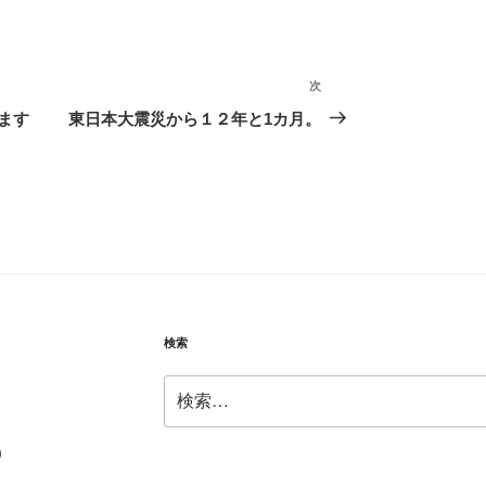
次
次
の
ます
東日本大震災から１２年と1カ月。
投
稿
検索
検
索:
）