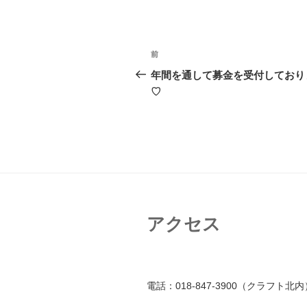
投
前
前
稿
の
年間を通して募金を受付しており
投
♡
ナ
稿
ビ
ゲ
ー
シ
ョ
アクセス
ン
電話：018-847-3900（クラフト北内